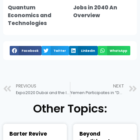
Quantum
Jobs in 2040 An
Economics and
Overview
Technologies
Facebook
Twitter
LinkedIn
WhatsApp
PREVIOUS
NEXT
Expo2020 Dubai and the Industry of Civilization!
Yemen Participates in “Descendants of Sheba” at Expo2020 Dubai
Other Topics:
Barter Revive
Beyond