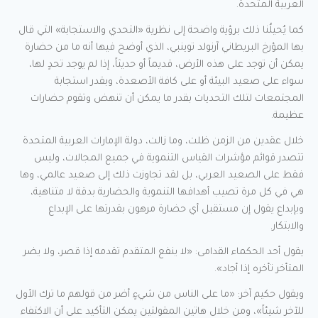
العربية المتحدة.
كما يُحيلُنا ذلك برؤية واضحة إلى نظرية «التحدي والاستجابة» التي قال
بها المؤرخ البريطاني آرنولد توينبي، الذي أوضح فيها أنه ما من حضارة
يمكن أن توجد على هذه الأرض، قديماً أو حديثاً، إذا لم يوجد تحدٍ لها،
سواء على صعيد البيئة أو على كافة الأصعدة، وبقدر استجابة
المجتمعات لتلك التحديات بقدر ما يمكن أن تنهض وتقوم حضارات
عظيمة.
خلال عقدين من الزمن ظلت، وما زالت، دولة الإمارات العربية المتحدة
تتصدر قوائم مؤشرات القياس التنموية في جميع المجالات، وليس
فقط على الصعيد العربي، بل لقد تجاوزت ذلك إلى صعيد عالمي، وها
هي في كل مرة تصيب أهدافها التنموية والحضارية بدقة لا متناهية،
وبإبداع يقول إن مستقبل أي حضارة مرهون بقدرتها على الإبداع
والابتكار.
يقول أحد الحكماء القدامى: «لا ينفع المتقدم تقدمه إذا قصر، ولا يضر
المتأخر تأخره إذا أجاد».
ويقول حكيم آخر: «ما على الناس من شيءٍ أضر من قولهم ما ترك الأول
للآخر شيئاً»، ومن خلال هاتين المقولتين يمكن التأكيد على أن الاكتفاء