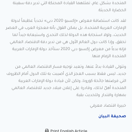
المتحدة بشكل عام، تمثلهما القيادة المحنكة التي تدير دفة سفينة
الحضارة الحديثة.
لقد كانت استضافة معرض «إكسبو 2020 دبي» تحدياً عظيماً لدولة
الإمارات العربية المتحدة، بل يمكن القول بأنه معجزة العرب في العصر
الحديث، ولولا استجابة هذه الدولة لذلك التحدي واستيعابه جيداً لما
تحقق، وإذا كانت دول العالم الأول هي من تدير دفة الاقتصاد العالمي
فإنه بدءاً من معرض إكسبو دبي 2020 ستأخذ دولة الإمارات العربية
المتحدة الزمام منها.
وتتولى القيادة بدلاً عنها، وتعيد توجيه مسار الاقتصاد العالمي من
جديد، ليس فقط بسبب العجز الذي أصيبت به تلك الدول أمام الظروف
التي فرضتها جائحة كورونا، ولكن لأن قيادة دولة الإمارات العربية
المتحدة أهلٌ لذلك، وقادرة على إعلان ميلاد جديد للاقتصاد العالمي
بمهارة واقتدار. وللحديث بقية.
خبيرة اقتصاد معرفي
صحيفة البيان
Print English Article