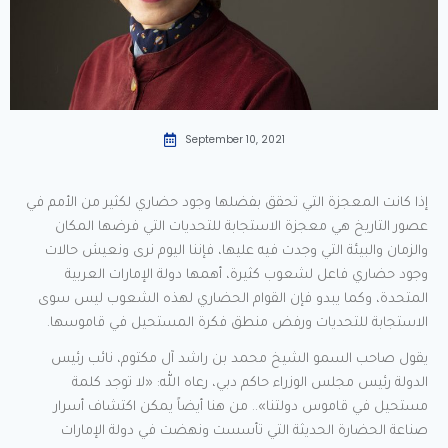
September 10, 2021
إذا كانت المعجزة التي تحقق بفضلها وجود حضاري لكثير من الأمم في
عصور التاريخ هي معجزة الاستجابة للتحديات التي فرضها المكان
والزمان والبيئة التي وجدت فيه عليها، فإننا اليوم نرى ونعيش حالات
وجود حضاري فاعل لشعوب كثيرة، أهمها دولة الإمارات العربية
المتحدة، وكما يبدو فإن القوام الحضاري لهذه الشعوب ليس سوى
الاستجابة للتحديات ورفض منطق فكرة المستحيل في قاموسها.
يقول صاحب السمو الشيخ محمد بن راشد آل مكتوم، نائب رئيس
الدولة رئيس مجلس الوزراء حاكم دبي، رعاه الله: «لا توجد كلمة
مستحيل في قاموس دولتنا».. من هنا أيضاً يمكن اكتشاف أسرار
صناعة الحضارة الحديثة التي تأسست ونهضت في دولة الإمارات