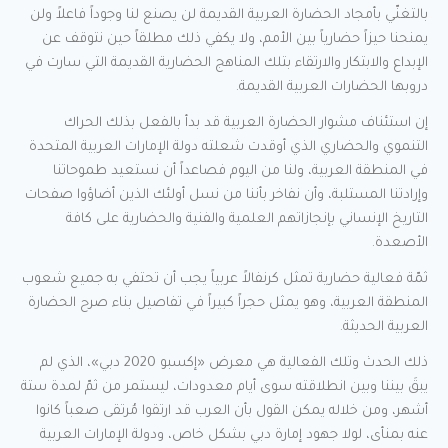
بالتغنّي بأمجاد الحضارة العربية القديمة لن يصنع لنا وجوداً فاعلاً ولن
يمنحنا حيزاً حضارياً بين الأمم، ولا يكفي ذلك مطلقاً حين نتوقف عن
الإبداع والابتكار والارتقاء بتلك المناهج الحضارية القديمة التي سارت في
دروبها الحضارات العربية القديمة.
إن استئناف مشوار الحضارة العربية قد بدأ بالفعل بذلك الحراك
التنموي والحضاري الذي أوقدت شعلته دولة الإمارات العربية المتحدة
في المنطقة العربية، ولنا من اليوم فصاعداً أن نستعيد طموحاتنا
وإرادتنا المستلبة، وأن نفاخر بأننا من نسل أولئك الذين أضاؤوا صفحات
التاريخ الإنساني بإنجازاتهم العلمية والفنية والحضارية على كافة
الأصعدة.
ثمّة فعالية حضارية تمثل كرنفالاً عربياً يجب أن تحتفي به جميع شعوب
المنطقة العربية، وهو يمثل حجراً كبيراً في تفاصيل بناء صرح الحضارة
العربية الحديثة.
ذلك الحدث وتلك الفعالية هي معرض «إكسبو 2020 دبي»، الذي لم
يبقَ بيننا وبين انطلاقته سوى أيام معدودات، ليستمر من ثمّ لمدة ستة
أشهر، ومن خلاله يمكن القول بأن العرب قد ارتقوا مُرتقى صعباً كانوا
عنه بمنأى، لولا جهود إمارة دبي بشكل خاص، ودولة الإمارات العربية