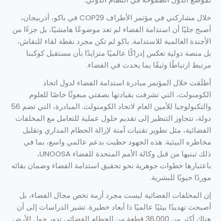
خلال مشاركتي في مؤتمر الأطراف COP29 في باكو، أذربيجان،
أصبح جليًا أن استدامة الفضاء لم تعد موضوعًا هامشيًا، بل جزءًا من
الأجندة العالمية للاستدامة. باكو لم تكن مجرد نقطة لقاء للنقاش،
بل منصة دولية تعكس إدراكًا عالميًا متزايدًا بأن مستقبل كوكبنا
مرتبط ارتباطًا وثيقًا بما يحدث في الفضاء.
أطلَقت خلال المؤتمر مبادرة استدامة الفضاء لدول اتحاد
الكومنولث، التي تشرفت بقيادتها بصفتي مبعوثًا خاصًا للعلوم
والتكنولوجيا للأمين العام لاتحاد الكومنولث. المبادرة، التي تضم 56
دولة، تتجاوز التنظير إلى تقديم حلول عملية للتعامل مع المخلفات
الفضائية، مثل تطوير تقنيات آمنة لإزالة الحطام المداري وتقليل
مخاطره البيئية. هذه الجهود حظيت بدعم عالمي واسع، بما في
ذلك تبنيها من قبل وكالة الأمم المتحدة للفضاء UNOOSA،
باعتبارها خطوات جوهرية نحو تحقيق استدامة الفضاء وضمان بقائه
موردًا حيويًا للبشرية.
إن المخلفات الفضائية ليست مجرد أزمة تخص مجال الفضاء، بل
أصبحت تهديدًا بيئيًا عالميًا ذا أبعاد خطيرة. تشير الدراسات إلى أن
هناك أكثر من 36,000 قطعة من الحطام الفضائي تدور حول الأرض