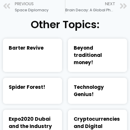
PREVIOUS
NEXT
Space Diplomacy
Brain Decay: A Global Phenomenon Threatening Human Minds in the Digital Age
Other Topics:
Barter Revive
Beyond
traditional
money!
Spider Forest!
Technology
Genius!
Expo2020 Dubai
Cryptocurrencies
and the Industry
and Digital