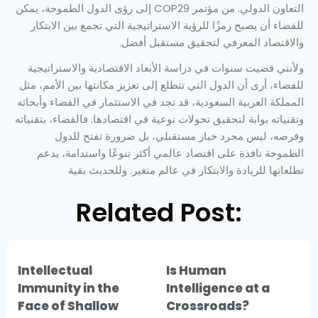
التعاون الدولي. من مؤتمر COP29 إلى رؤى الدول الطموحة، يمكن
للفضاء أن يصبح رمزًا للرؤية الاستراتيجية التي تجمع بين الابتكار
والاقتصاد المعرفي لتحقيق مستقبل أفضل.
ولأنني قضيت سنوات في دراسة الأبعاد الاقتصادية والاستراتيجية
للفضاء، أرى أن الدول التي تتطلع إلى تعزيز مكانتها بين الأمم، مثل
المملكة العربية السعودية، قد تجد في الاستثمار في الفضاء وأبحاثه
وتقنياته بوابة لتحقيق تحولات نوعية في اقتصادها. فالفضاء، بتقنياته
وفرصه، ليس مجرد خيار مستقبلي، بل ضرورة تفتح للدول
الطموحة نافذة على اقتصاد عالمي أكثر تنوعًا واستدامة، يدعم
تطلعاتها للريادة والابتكار في عالم متغير. وللحديث بقية
Related Post:
Intellectual
Is Human
Immunity in the
Intelligence at a
Face of Shallow
Crossroads?