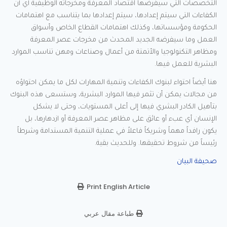
التخصصات التي سيفرضها اقتصاد المعرفة ومخرجاته الوظيفية أي أن
الكفاءات التي سيتم إعدادها، سيتم إعدادها بما يتناسب مع اهتمامات
الحكومة ومؤسساتها، وكذلك اهتمامات القطاع الخاص وأسواق
العمل وما سيفرضه الجديد المحدث من مخرجات عصر المعرفة
ومظاهر التكنولوجيا والأتمتة من أعمال وصناعات ومهن تناسب الموارد
البشرية للعمل فيها.
هنا أيضاً احتواء لبنوك الكفاءات وتنمية المهارات لكل ما يمكن احتواؤه
من مجالات يمكن أن تثمر فيها الموارد البشرية، وستسعى هذه البنوك
بتأهيل الكادر البشري فيها إلى أعلى المستويات، وحتى لا يشكل
الإنسان أي عبء أو عائق على مظاهر عصر المعرفة أو ازدهارها، بل
يكون رافداً مهماً وشريكاً فاعلاً في عملية التنمية المستدامة وشرطاً
رئيساً من شروط تحقيقها. وللحديث بقية.
صحيفة البيان
Print English Article
طباعة مقال عربي