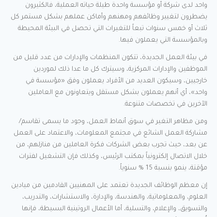
واحد لدى شركة أو مؤسسة واحدة طيلة حياته العملية، فالكثيرون
يضطرون لتغيير وظائفهم ومهنهم وأماكن عملهم بشكل مستمر كل
ثلاث أو خمس سنوات تبعاً للتغيرات التي تحصل في البيئة المحيطة
وبالمؤسسة التي يعملون فيها.
في بيئة العمل الجديدة، تتكون المنظمات والإدارات من عدد قليل من
الموظفين والإدارات المركزية، وسيترك كل ما عدا ذلك لموردين
خارجيين، وسيكون العديد من الأفراد يعملون وفق «مؤسسة في
واحد»، أي أنهم يعملون بشكل مستقل ويتعاونون مع العاملين
الآخرين في تخصصات متنوعة.
ومن مظاهر التغير في سوق أنماط العمل، وجود ما يسمى تقاسم/
مشاركة العمل الشائع في مجتمع المعلومات، والاعتماد على العمل
عن بعد، حيث تجرب بعض الشركات فكرة العاملين من منازلهم، من
خلال الاتصال إلكترونياً بمكتب الرئيس، وكذلك فإن التشغيل لفترات
مؤقتة، ينمو بنسبة 15 % سنوياً.
إن معظم الوظائف الجديدة تعتمد على المهنيين القادمين من ميادين
العلوم، والمعلوماتية، والهندسة، والإدارة، والاستشارات، والتدريب،
والتسويق، والإعلام، والتسلية، أما الأعمال الروتينية البسيطة، فإنها