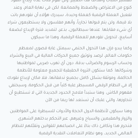
لتفسير أسباب وأهداف هذا التغيير، ولن تقوم فئات عدة بإيداع النقود
كنوع من الاعتراض والضغط والممانعة. لكن في نهاية العام، وعند
تفعيل العملة الرقمية كعملة وحيدة، سيدرك هؤلاء أن نقودهم باتت
بلا قيمة، ولن يتم قبولها تجارياً، وأنهم مفلسون ولا يستطيعون شراء
أي شيء مقابلها. عندها سيطالبون، بذعر، لتمديد فترة الإيداع لبضعة
أسابيع، لتحويل نقودهم للعملة الرقمية، وهذا ما سيكون
وكما يبدو فإن هذا التحول الحتمي سيمثل غاية قصوى لمعظم
حكومات العالم، لرصد وتوثيق جميع الحركات المالية في البيع والشراء
وحساب الرسوم والضرائب بدقة، دون أي تهرب ضريبي لمواطنيها
وشركاتها. كما ستكون الثروة الحقيقية للجميع معلومة للأنظمة
الحاكمة، وموثقة بشكل كامل بجميع تدفقاتها، فلا مكان لإيداع نقودك
إلا في النظام الرقمي المسيطر عليه كلياً من قبل الحكومة، وسيختفي
مفهوم الكاش. وهنا ستبدأ ملامح الحدود الجديدة التي لا تستطيع أن
تتجاوزها، والتي عليك أن تستعد لها ربما من الآن
وهنا سيكون لأنظمة الدول الحجة والأدوات للسيطرة على المواطنين
والزوار والمقيمين والسياح وغيرهم، عبر التحكم بدخلهم الشهري.
فتحرم هذا وتكافئ ذاك بناءً على انصياعهم للقوانين وتقبّلهم للنظام
العالمي الجديد، وهو نظام التعاملات النقدية الرقمية