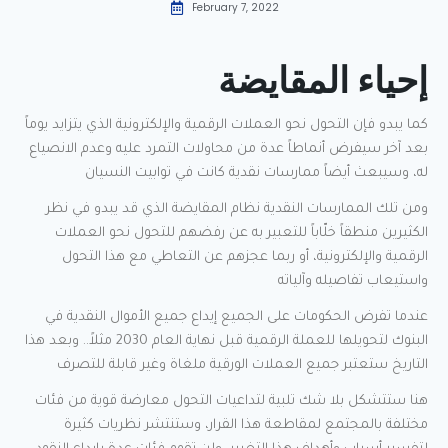
February 7, 2022
إحياء المقايضة
كما يبدو فإن التحول نحو العملات الرقمية والإلكترونية الذي يتزايد يوماً
بعد آخر سيفرض أنماطاً عدة من محاولات التمرد عليه وعدم الانصياع
له، وسيبعث أيضاً ممارسات نقدية كانت في توابيت النسيان
ومن تلك الممارسات النقدية نظام المقايضة الذي قد يبدو في نظر
الكثيرين منطقاً خلّاباً للتعبير به عن رفضهم للتحول نحو العملات
الرقمية والإلكترونية، أو ربما عجزهم عن التعاطي مع هذا التحول
واستيعاب تفاصيله وآلياته
عندما تفرض الحكومات على الجميع إيداع جميع الأموال النقدية في
البنوك لتحويلها للعملة الرقمية قبل نهاية العام 2030 مثلاً.. وبعد هذا
التاريخ ستعتبر جميع العملات الورقية ملغاة وغير قابلة للتصرف
هنا ستتشكل بلا شك تلبية لتداعيات التحول معارضة قوية من فئات
مختلفة بالمجتمع لمقاطعة هذا القرار، وستنتشر نظريات كثيرة