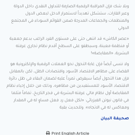
وبلا شك فإن المراقبة الرقمية الصارمة للتداول النقدي داخل الدولة
وعبر القارات، ستشكل تهديداً لاستمرار الدخل لبعض الدول
والمنظمات والجماعات المدرجة ضمن القوائم السوداء في المجتمع
الدولي
«عصر الكاش» قد انتهى حتى على مستوى الفرد الراغب بدعم جمعية
أو منظمة معينة، وسيطفو على السطح أقدم نظام تجاري عرفته
البشرية، «المقايضة»!
ولا ننسى أيضاً فإن غاية التحول نحو العملات الرقمية والإلكترونية هو
القضاء على مظاهر الاقتصاد الأسود واقتصادات الظل، لكن بالمقابل
فإن هذا التحول أيضاً سيفرض تمرداً عليه لضمان البقاء في ظل دائرة
الاقتصاد الأسود للمستفيدين من مظاهره، وذلك من خلال إحياء نظام
المقايضة أول نظام مالي عرفته البشرية في فجر التاريخ، تماماً مثلما
في قانون نيوتن الفيزيائي: «لكل فعل رد فعل مساوٍ له في المقدار
ومعاكس له في الاتجاه». وللحديث بقية
صحيفة البيان
Print English Article