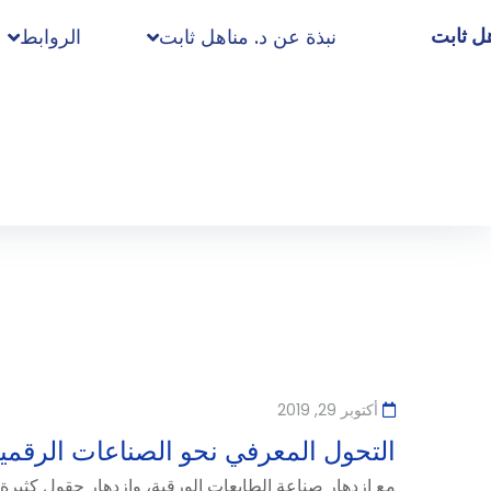
هل ثابت
نبذة عن د. مناهل ثابت
الروابط
أكتوبر 29, 2019
التحول المعرفي نحو الصناعات الرقمي
مع ازدهار صناعة الطابعات الورقية، وازدهار حقول كثيرة م