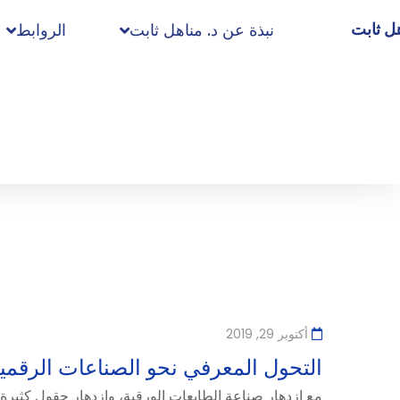
هل ثابت
نبذة عن د. مناهل ثابت
الروابط
أكتوبر 29, 2019
التحول المعرفي نحو الصناعات الرقمي
مع ازدهار صناعة الطابعات الورقية، وازدهار حقول كثيرة م