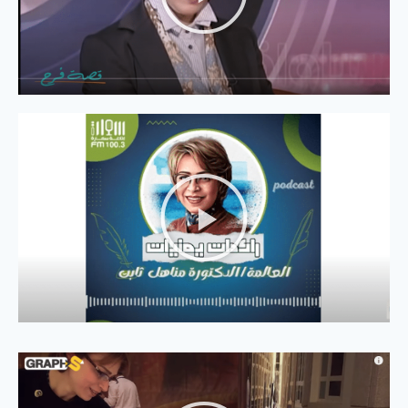
من طفلة تعاني من التوحّد إلى عبقرية
عالمية...تعرّفوا إلى عالمة الرياضيات الدكتورة
مناهل ثابت! - AnnaharAr