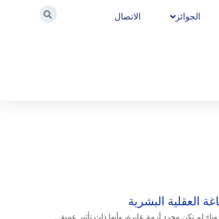
الجوائز
الاتصال
Home
/
2020
/
أكتوبر
/
3
نا» لم تكن مجرد أزمة عابرة، وأنها ذات تأثير عميق...