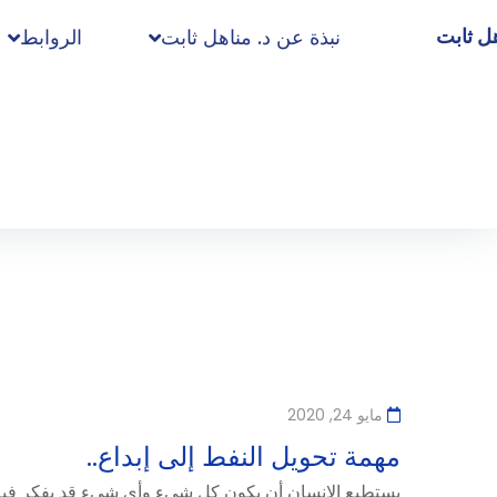
هل ثابت
نبذة عن د. مناهل ثابت
الروابط
مايو 24, 2020
مهمة تحويل النفط إلى إبداع..
يستطيع الإنسان أن يكون كل شيء وأي شيء قد يفكر فيه أ