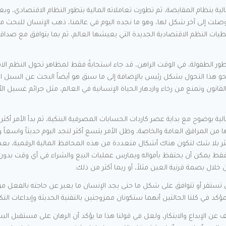
المالية بنظام المقايضة، ثم تطورت تعاملاته المالية بتطور النظام الاقتصادي، 
وصلت إلى آخر شكل لها، وهو ما نجده اليوم في عالمنا، ذهب الإنسان للبحث م
يات النظم الاقتصادية الجديدة التي يعيشها العالم، ثم بما يتوافق مع صداقة 
طور الطفولة، في الوقت الراهن، قد جاء استجابةً فقط لمظاهر تحول النظم الاق
و هذا التحول بشكل رئيس بالإضافة إلى ما سبق هو أيضاً البحث عن السبل الآ
لقانون وتمنع من رخاء وازدهار الحياة الإنسانية في العالم، مثل جرائم غسيل ا
لية بوضوح مع بداية عصر كاردات الحسابات المصرفية البنكية، ثم بدأ الأمر أك
ها من المرافق العامة والخاصة، وظل الأمر يتسع أكثر لنجد اليوم حديثاً واسعاً
ثر بلا شك لتكون هناك أشكال متعددة من هذه المحافظ المالية الرقمية، ب
 فقط يمكن أن يحتفظ بأمواله ويمارس عمليات البيع والشراء في أي وقت بدون
ال بصمة قرنية العين مثلاً، أو ربما أكثر من ذلك.
ستقر أو تتوافق على شكل ما حتى يجد الإنسان ما يعبر عن حاجته بالفعل من أ
مؤكد في كلتا الحالتين أنهما ستكونان ممزوجتين بالتقنية الحديثة وإبداعات التك
قف عن الإبداع والابتكار، ولعل في قولنا هذا ما يؤكد أن الرهان على مستقبل ال