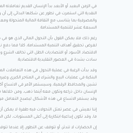
في الزمن البعيد أو الأبعد بدأ الإنسان القديم تعاملاته 
النقدية التي استمرت في تطور عن شكلها البدائي إلى أن 
والمصرفية بما يتناسب مع الثقافة المالية المتحولة ومعط
السبعة عشر للتنمية المستدامة.
رغم ذلك فلا يمكن القول بأن التحول المالي الذي هو في 
لغرض تحقيق أهداف التنمية المستدامة، كلا! فما دفع نح
الاقتصاد الأسود أو اقتصاديات الظل التي تخالف الشرع وا
سادت بشدة في العصور التقليدية الاقتصادية.
وقد بدأت الرغبة في عملية التحول في هذه التعاملات الما
البنكية في عمليات البيع والشراء في المتاجر الكبرى وغير
تشين والمحافظ الرقمية، وسيستمر الأمر في الاتساع أك
الإنسان داخل ذراعه وتكون معه أينما ذهب، ومن خلالها
وقد يستمر الاتساع في هذه الأشكال ليصبح التعامل من خل
إننا نعيش في عصر تمثل التحولات فيه طفرة لا يمكن أن ت
ما، وقد تكون إبداعية ابتكارية إلى أعلى المستويات، لكن ال
إن الحضارات لا تندثر، أو تتوقف عن التطور، إلا عندما تتو