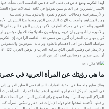
لهذا التكريم وضع خاص في قلبي لأنه جاء من العاصمة التي نشأت فيها ف
الامتياز للمبرزين في العالم ممن تفوقوا في كافة المجالات سواء العسك
والأرستقراطية ومجالات العلوم والفنون والدبلوماسية والسياسة.
ومن المشاهير وأصحاب الإرث التاريخي الذين منحوا هذا التشريف الأدمير
الشهير والمنتصر في معركة الطرف الأغر، ورئيس الوزراء البريطاني 
والأميرة ديانا، ومورجان فريمان ونيلسون مانديلا وكذلك بيل جيتس وال
كوان يو. و لي الفخر أن أكون من ضمن هذه القائمة الزاخرة. إن التكريم 
مواصلة العمل من أجل الاهتمام بالعلوم وبرعاية الموهوبين والمتفوقين 
والازدهار في وطني اليمن الذي مزقته الحرب و الوطن العربي ككل. لأن ا
أن يصل صوتي و رسالتي لعدد اكبر من الناس.
ما هي رؤيتك عن المرأة العربية في عصرنا
هناك تطور ملحوظ في نوعية القيادات النسائية في الوطن العربي إلى ال
المراكز القيادية للمرأة وهذا نموذج رائع لتمكين المرأة في المجالات الم
و قبلها الأجنبية ليحذوا حذو دولة الإمارات في دعم و تمكين المرأة. كما
المؤسسات النسوية في المطالبة في حقوق المرأة و التي أضم صوتي