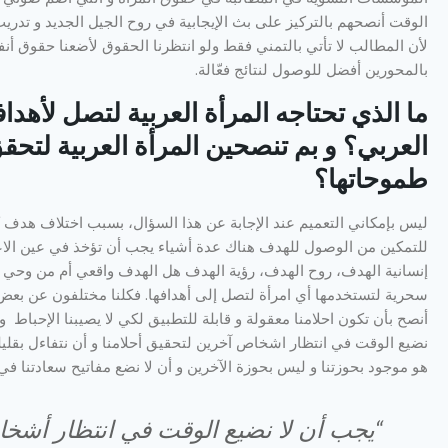
الوقت أنصحهم بالتركيز على بث الإيجابية في روح الجيل الجديد و تدريب 
لأن المطالب لا تأتي بالتمني فقط ولو انتظرنا الحقوق لأضعنا حقوق أنف
بالمحورين أفضل للوصول لنتائج فعّالة.
ما الذي تحتاجه المرأة العربية لتصل لأهداف
العربي؟ و بم تنصحين المرأة العربية لتحقق
طموحاتها؟
ليس بإمكاني التعميم عند الإجابة عن هذا السؤال، بسبب اختلاف هدف ك
للتمكين من الوصول للهدف هناك عدة أشياء يجب أن تؤخذ في عين الاعتب
إنسانية الهدف، روح الهدف، رؤية الهدف هل الهدف واقعي أم من وحي
سحرية لتستخدمها أي امرأة لتصل إلى أهدافها. فكلنا مختلفون عن بعض 
أنصح بأن تكون احلامنا معقولة و قابلة للتطبيق لكي لا يصيبنا الإحباط و 
نضيع الوقت في انتظار اشخاص آخرين لتحقيق أحلامنا و أن نتفاءل بقليلن
هو موجود بحوزتنا و ليس بحوزة الآخرين و أن لا نضع مفاتيح سعادتنا في
“يجب أن لا نضيع الوقت في انتظار أشخ